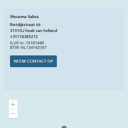
Shoarma Sabra
Rietdijkstraat
66
3151GJ
hoek van holland
+31
174385272
K.V.K nr: 74181440
BTW: NL134142767
NEEM CONTACT OP
Zoom
in
Zoom
out