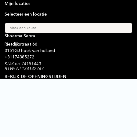
Mijn locaties
Selecteer een locatie
Maak een keuze
Shoarma Sabra
Rietdijkstraat
66
3151GJ
hoek van holland
+31
174385272
K.V.K nr: 74181440
BTW: NL134142767
BEKIJK DE OPENINGSTIJDEN
Blijf op de hoogte
Schrijf je in voor onze nieuwsbrief
Ondersteunde betaalmethode